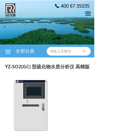
400 67 35035
끅
首页
끀
关于我们
产品展示
新闻中心
全部分类
끀
ꄙ
仪器运维
YZ-SO2(GC) 型硫化物水质分析仪 高精版
联系我们