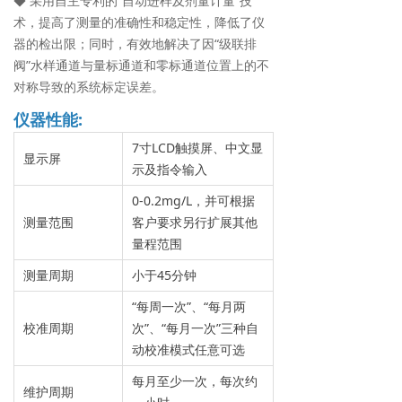
◆ 采⽤⾃主专利的“⾃动进样及剂量计量”技
术，提⾼了测量的准确性和稳定性，降低了仪
器的检出限；同时，有效地解决了因“级联排
阀”⽔样通道与量标通道和零标通道位置上的不
对称导致的系统标定误差。
仪器性能:
7寸LCD触摸屏、中文显
显示屏
示及指令输入
0-0.2mg/L，并可根据
测量范围
客户要求另行扩展其他
量程范围
测量周期
小于45分钟
“每周一次”、“每月两
校准周期
次”、“每月一次”三种自
动校准模式任意可选
每月至少一次，每次约
维护周期